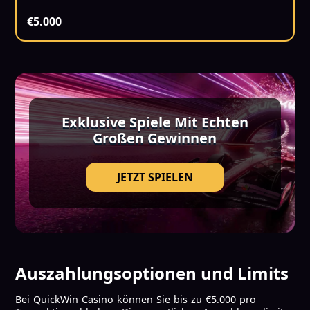
€5.000
Exklusive Spiele Mit Echten
Großen Gewinnen
JETZT SPIELEN
Auszahlungsoptionen und Limits
Bei QuickWin Casino können Sie bis zu €5.000 pro