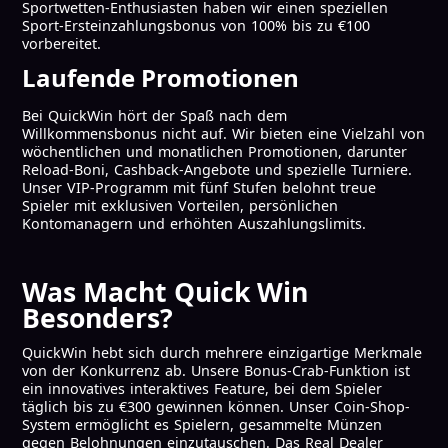
Sportwetten-Enthusiasten haben wir einen speziellen
Sport-Ersteinzahlungsbonus von 100% bis zu €100
vorbereitet.
Laufende Promotionen
Bei QuickWin hört der Spaß nach dem
Willkommensbonus nicht auf. Wir bieten eine Vielzahl von
wöchentlichen und monatlichen Promotionen, darunter
Reload-Boni, Cashback-Angebote und spezielle Turniere.
Unser VIP-Programm mit fünf Stufen belohnt treue
Spieler mit exklusiven Vorteilen, persönlichen
Kontomanagern und erhöhten Auszahlungslimits.
Was Macht Quick Win
Besonders?
QuickWin hebt sich durch mehrere einzigartige Merkmale
von der Konkurrenz ab. Unsere Bonus-Crab-Funktion ist
ein innovatives interaktives Feature, bei dem Spieler
täglich bis zu €300 gewinnen können. Unser Coin-Shop-
System ermöglicht es Spielern, gesammelte Münzen
gegen Belohnungen einzutauschen. Das Real Dealer