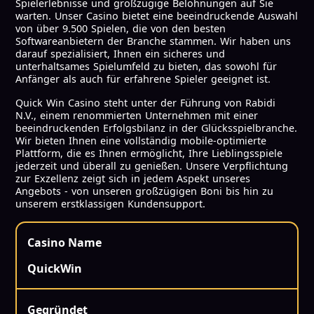
Spielerlebnisse und großzügige Belohnungen auf Sie
warten. Unser Casino bietet eine beeindruckende Auswahl
von über 9.500 Spielen, die von den besten
Softwareanbietern der Branche stammen. Wir haben uns
darauf spezialisiert, Ihnen ein sicheres und
unterhaltsames Spielumfeld zu bieten, das sowohl für
Anfänger als auch für erfahrene Spieler geeignet ist.
Quick Win Casino steht unter der Führung von Rabidi
N.V., einem renommierten Unternehmen mit einer
beeindruckenden Erfolgsbilanz in der Glücksspielbranche.
Wir bieten Ihnen eine vollständig mobile-optimierte
Plattform, die es Ihnen ermöglicht, Ihre Lieblingsspiele
jederzeit und überall zu genießen. Unsere Verpflichtung
zur Exzellenz zeigt sich in jedem Aspekt unseres
Angebots - von unseren großzügigen Boni bis hin zu
unserem erstklassigen Kundensupport.
Casino Name
QuickWin
Gegründet