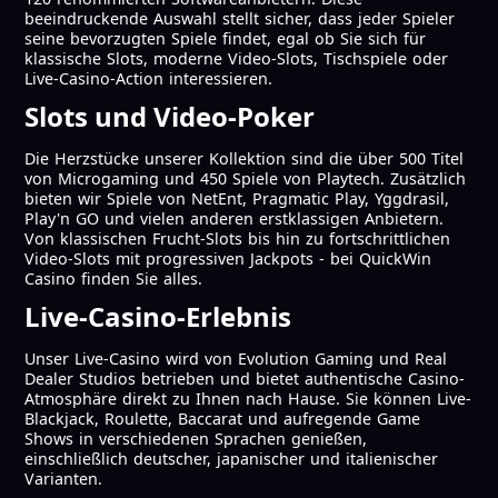
beeindruckende Auswahl stellt sicher, dass jeder Spieler
seine bevorzugten Spiele findet, egal ob Sie sich für
klassische Slots, moderne Video-Slots, Tischspiele oder
Live-Casino-Action interessieren.
Slots und Video-Poker
Die Herzstücke unserer Kollektion sind die über 500 Titel
von Microgaming und 450 Spiele von Playtech. Zusätzlich
bieten wir Spiele von NetEnt, Pragmatic Play, Yggdrasil,
Play'n GO und vielen anderen erstklassigen Anbietern.
Von klassischen Frucht-Slots bis hin zu fortschrittlichen
Video-Slots mit progressiven Jackpots - bei QuickWin
Casino finden Sie alles.
Live-Casino-Erlebnis
Unser Live-Casino wird von Evolution Gaming und Real
Dealer Studios betrieben und bietet authentische Casino-
Atmosphäre direkt zu Ihnen nach Hause. Sie können Live-
Blackjack, Roulette, Baccarat und aufregende Game
Shows in verschiedenen Sprachen genießen,
einschließlich deutscher, japanischer und italienischer
Varianten.