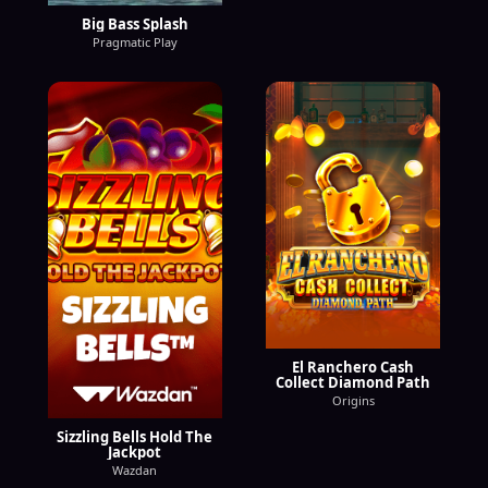
Big Bass Splash
Pragmatic Play
El Ranchero Cash
Collect Diamond Path
Origins
Sizzling Bells Hold The
Jackpot
Wazdan