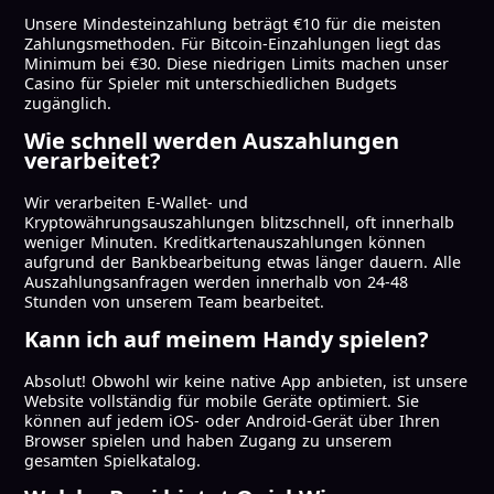
Unsere Mindesteinzahlung beträgt €10 für die meisten
Zahlungsmethoden. Für Bitcoin-Einzahlungen liegt das
Minimum bei €30. Diese niedrigen Limits machen unser
Casino für Spieler mit unterschiedlichen Budgets
zugänglich.
Wie schnell werden Auszahlungen
verarbeitet?
Wir verarbeiten E-Wallet- und
Kryptowährungsauszahlungen blitzschnell, oft innerhalb
weniger Minuten. Kreditkartenauszahlungen können
aufgrund der Bankbearbeitung etwas länger dauern. Alle
Auszahlungsanfragen werden innerhalb von 24-48
Stunden von unserem Team bearbeitet.
Kann ich auf meinem Handy spielen?
Absolut! Obwohl wir keine native App anbieten, ist unsere
Website vollständig für mobile Geräte optimiert. Sie
können auf jedem iOS- oder Android-Gerät über Ihren
Browser spielen und haben Zugang zu unserem
gesamten Spielkatalog.