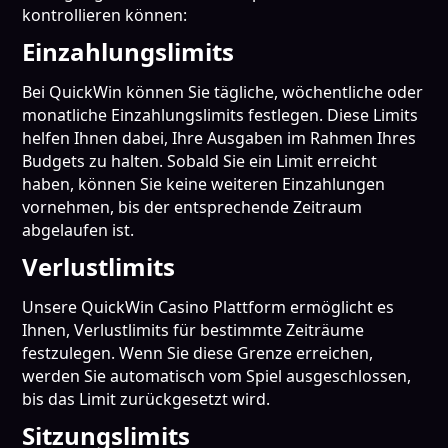
kontrollieren können:
Einzahlungslimits
Bei QuickWin können Sie tägliche, wöchentliche oder
monatliche Einzahlungslimits festlegen. Diese Limits
helfen Ihnen dabei, Ihre Ausgaben im Rahmen Ihres
Budgets zu halten. Sobald Sie ein Limit erreicht
haben, können Sie keine weiteren Einzahlungen
vornehmen, bis der entsprechende Zeitraum
abgelaufen ist.
Verlustlimits
Unsere QuickWin Casino Plattform ermöglicht es
Ihnen, Verlustlimits für bestimmte Zeiträume
festzulegen. Wenn Sie diese Grenze erreichen,
werden Sie automatisch vom Spiel ausgeschlossen,
bis das Limit zurückgesetzt wird.
Sitzungslimits